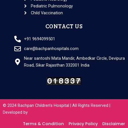
Pediatric Pulmonology
Child Vaccination
CONTACT US
+91 9694099501
care@bachpanhospitals.com
Near santoshi Mata Mandir, Ambedkar Circle, Devipura
Road, Sikar Rajasthan 332001 India
© 2024 Bachpan Children’s Hospital | All Rights Reserved |
Developed by
P
F
I
Y
W
M
h
a
n
o
h
a
Terms & Condition
Privacy Policy
Disclaimer